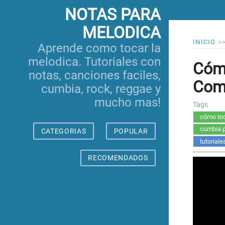
NOTAS PARA
MELODICA
INICIO
>
Aprende como tocar la
melodica. Tutoriales con
Cómo
notas, canciones faciles,
Comp
cumbia, rock, reggae y
mucho mas!
Tags
cómo toc
cumbia p
CATEGORIAS
POPULAR
tutorial
RECOMENDADOS