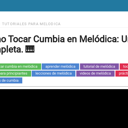
>
TUTORIALES PARA MELODICA
 Tocar Cumbia en Melódica: U
leta. 🎹
ar cumbia en melódica
aprender melódica
tutorial de melódica
to
ara principiantes
lecciones de melódica
videos de melódica
práct
es de cumbia