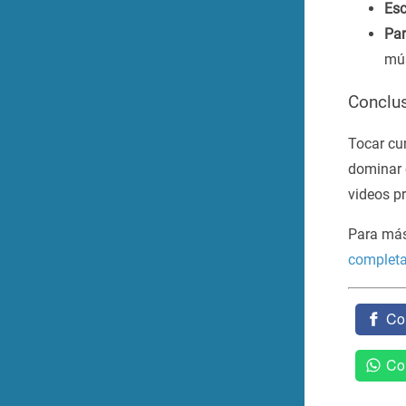
Esc
Par
mús
Conclu
Tocar cum
dominar e
videos p
Para más 
complet
Co
Co