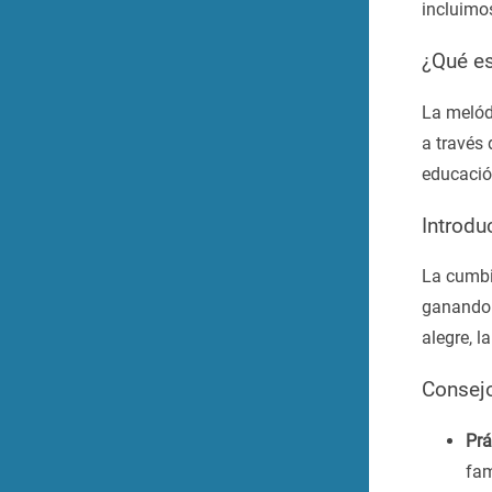
incluimos
¿Qué es
La melódi
a través 
educació
Introdu
La cumbi
ganando 
alegre, l
Consejo
Prá
fam