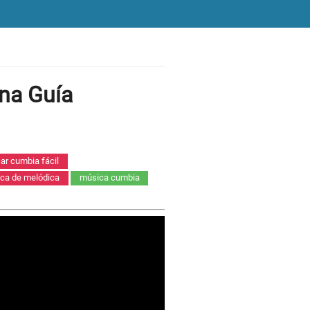
na Guía
car cumbia fácil
ica de melódica
música cumbia