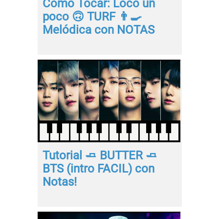
Como Tocar: Loco un
poco 🙃 TURF 👨‍🍳
Melódica con NOTAS
Tutorial 🧈 BUTTER 🧈
BTS (intro FACIL) con
Notas!