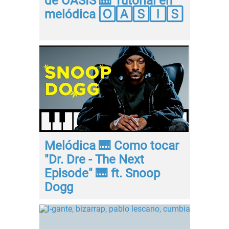
de OASIS 🎹 Tutorial en
melódica 🄾🄰🅂🄸🅂
Melódica 🎹 Como tocar
"Dr. Dre - The Next
Episode" 🎹 ft. Snoop
Dogg