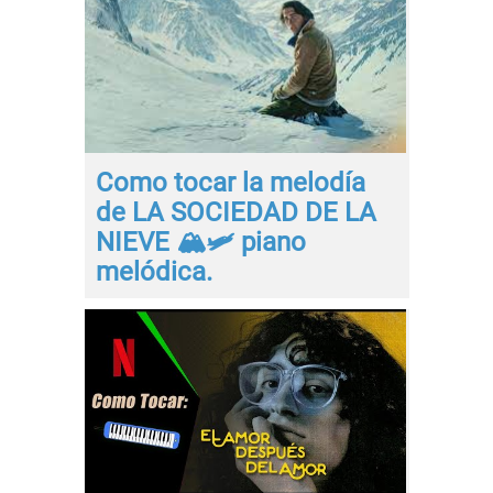
Como tocar la melodía
de LA SOCIEDAD DE LA
NIEVE 🏔️🛩️ piano
melódica.