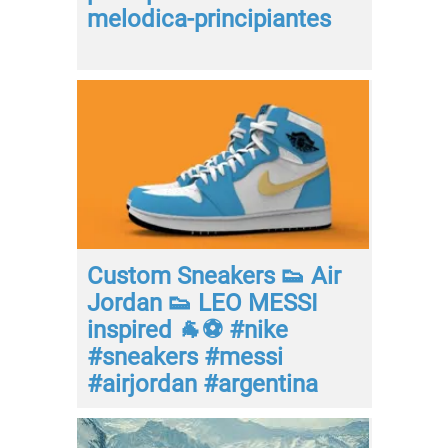
melodica-principiantes
Custom Sneakers 👟 Air
Jordan 👟 LEO MESSI
inspired 🐐⚽ #nike
#sneakers #messi
#airjordan #argentina