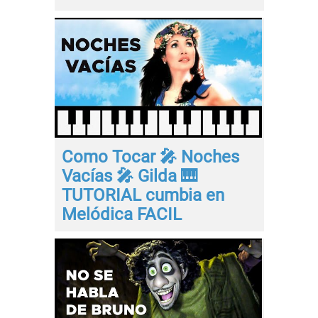
Como Tocar 🎤 Noches
Vacías 🎤 Gilda 🎹
TUTORIAL cumbia en
Melódica FACIL