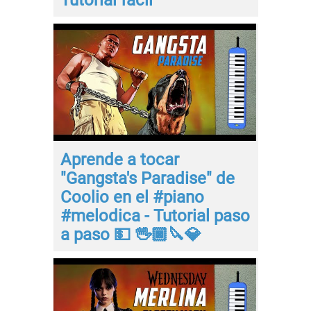
Aprende a tocar
"Gangsta's Paradise" de
Coolio en el #piano
#melodica - Tutorial paso
a paso 💵 🖖🏿🔪💎