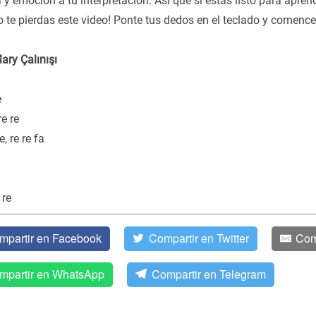
y emoción a tu interpretación. Así que si estás listo para apren
o te pierdas este video! Ponte tus dedos en el teclado y comence
ary Çalınışı
e
re re
e, re re fa
 re
mpartir en Facebook
Compartir en Twitter
Com
mpartir en WhatsApp
Compartir en Telegram