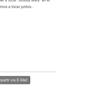
der a tocar "Bloody Mary" en el
mos a tocar juntos..
partir via E-Mail