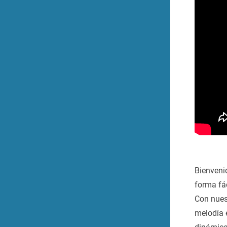
Bienveni
forma fá
Con nuest
melodía 