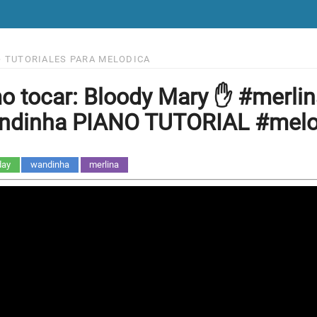
>
TUTORIALES PARA MELODICA
 tocar: Bloody Mary ✋ #merli
ndinha PIANO TUTORIAL #melo
day
wandinha
merlina