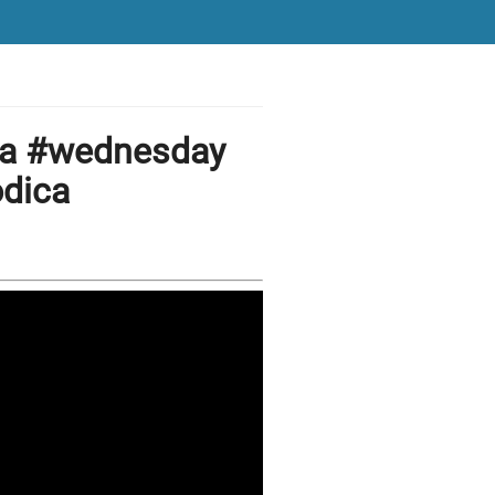
na #wednesday
dica