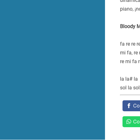
dinámica 
piano, ¡n
Bloody M
fa re re r
mi fa, re 
re mi fa r
la la# la
sol la sol
Co
Co