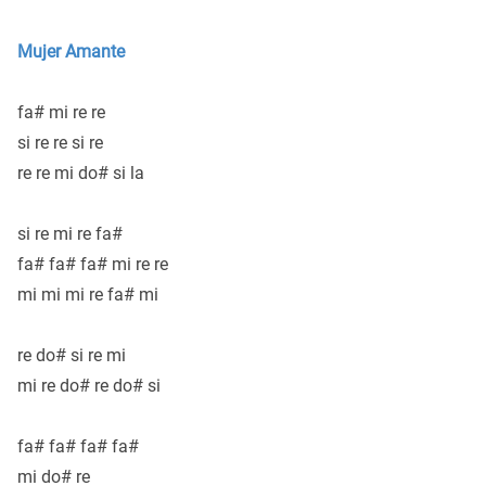
Mujer Amante
fa# mi re re
si re re si re
re re mi do# si la
si re mi re fa#
fa# fa# fa# mi re re
mi mi mi re fa# mi
re do# si re mi
mi re do# re do# si
fa# fa# fa# fa#
mi do# re