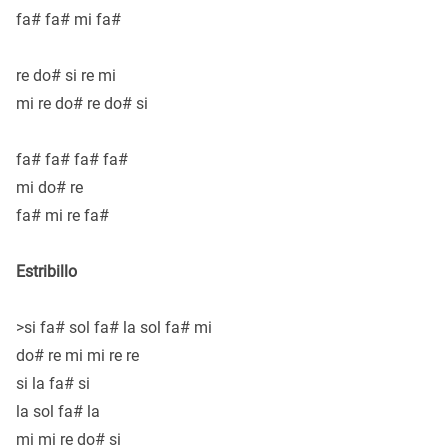
fa# fa# mi fa#
re do# si re mi
mi re do# re do# si
fa# fa# fa# fa#
mi do# re
fa# mi re fa#
Estribillo
>si fa# sol fa# la sol fa# mi
do# re mi mi re re
si la fa# si
la sol fa# la
mi mi re do# si