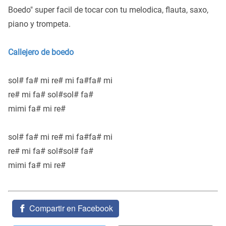
Boedo" super facil de tocar con tu melodica, flauta, saxo,
piano y trompeta.
Callejero de boedo
sol# fa# mi re# mi fa#fa# mi
re# mi fa# sol#sol# fa#
mimi fa# mi re#
sol# fa# mi re# mi fa#fa# mi
re# mi fa# sol#sol# fa#
mimi fa# mi re#
Compartir en Facebook