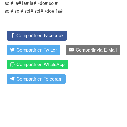
sol# la# la# la# >do# sol#
sol# sol# sol# sol# >do# fa#
Compartir en Facebook
Compartir en Twitter
Compartir via E-Mail
Compartir en WhatsApp
Compartir en Telegram