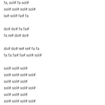
fa, sol# fa sol#
sol# sol# sol# sol#
la# sol# fa# fa
do# do# fa fa#
fa re# do# do#
do# do# re# re# fa fa
fa fa fa# fa# sol# sol#
sol# sol# sol#
sol# sol# sol# sol#
sol# sol# sol#
sol# sol# sol# sol#
sol# sol# sol#
sol# sol# sol# sol#