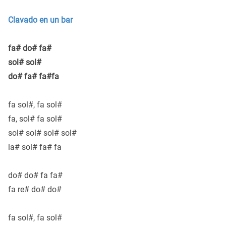
Clavado en un bar
fa# do# fa#
sol# sol#
do# fa# fa#fa
fa sol#, fa sol#
fa, sol# fa sol#
sol# sol# sol# sol#
la# sol# fa# fa
do# do# fa fa#
fa re# do# do#
fa sol#, fa sol#