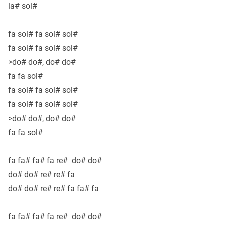
la# sol#
fa sol# fa sol# sol#
fa sol# fa sol# sol#
>do# do#, do# do#
fa fa sol#
fa sol# fa sol# sol#
fa sol# fa sol# sol#
>do# do#, do# do#
fa fa sol#
fa fa# fa# fa re# do# do#
do# do# re# re# fa
do# do# re# re# fa fa# fa
fa fa# fa# fa re# do# do#