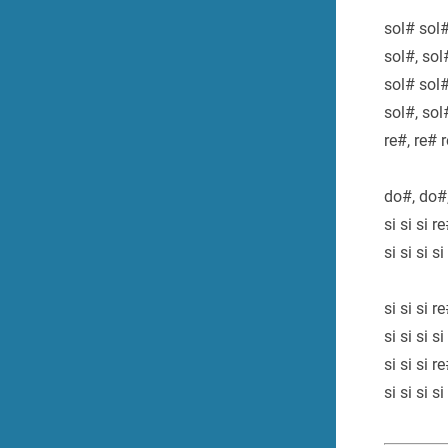
sol# sol
sol#, sol
sol# sol
sol#, sol
re#, re# 
do#, do#,
si si si r
si si si 
si si si r
si si si s
si si si r
si si si s