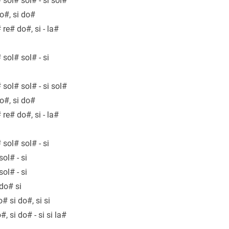
 sol# sol# - si sol#
o#, si do#
 re# do#, si - la#
 sol# sol# - si
 sol# sol# - si sol#
o#, si do#
 re# do#, si - la#
 sol# sol# - si
 sol# - si
 sol# - si
 do# si
o# si do#, si si
#, si do# - si si la#