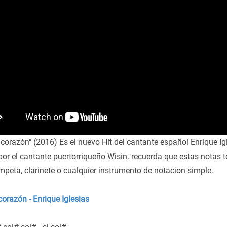
l corazón" (2016) Es el nuevo Hit del cantante español Enrique 
or el cantante puertorriqueño Wisin. recuerda que estas notas te
mpeta, clarinete o cualquier instrumento de notacion simple.
corazón - Enrique Iglesias