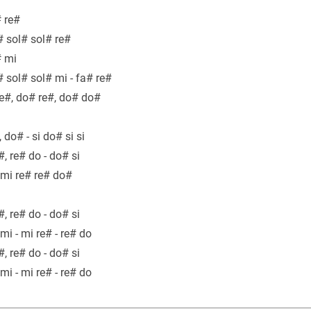
# re#
# sol# sol# re#
# mi
# sol# sol# mi - fa# re#
re#, do# re#, do# do#
 do# - si do# si si
e#, re# do - do# si
si mi re# re# do#
e#, re# do - do# si
i mi - mi re# - re# do
e#, re# do - do# si
i mi - mi re# - re# do