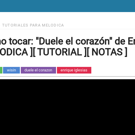
>
TUTORIALES PARA MELODICA
 tocar: "Duele el corazón" de En
DICA ][ TUTORIAL ][ NOTAS ]
wisin
duele el corazon
enrique iglesias