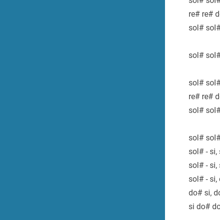
sol# sol#
re# re# d
sol# sol#
sol# sol#
sol# sol#
re# re# d
sol# sol#
sol# sol#
sol# - si,
sol# - si,
sol# - si,
do# si, d
si do# do