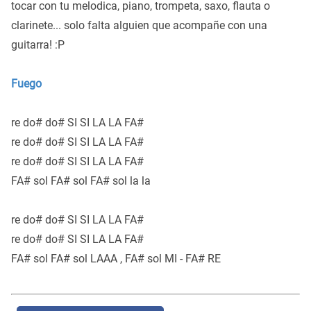
tocar con tu melodica, piano, trompeta, saxo, flauta o
clarinete... solo falta alguien que acompañe con una
guitarra! :P
Fuego
re do# do# SI SI LA LA FA#
re do# do# SI SI LA LA FA#
re do# do# SI SI LA LA FA#
FA# sol FA# sol FA# sol la la
re do# do# SI SI LA LA FA#
re do# do# SI SI LA LA FA#
FA# sol FA# sol LAAA , FA# sol MI - FA# RE