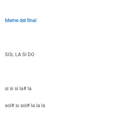
Meme del final
SOL LA SI DO
si si si la# la
sol# si sol# la la la