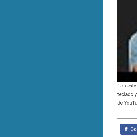
Con este 
teclado y
de YouTu
Co