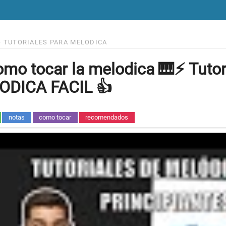
>
TUTORIALES PARA MELODICA
mo tocar la melodica 🎹⚡ Tutor
ODICA FACIL 👍
notas
como tocar
recomendados