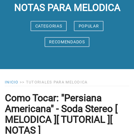
NOTAS PARA MELODICA
CATEGORIAS
POPULAR
RECOMENDADOS
INICIO
>>
TUTORIALES PARA MELODICA
Como Tocar: "Persiana
Americana" - Soda Stereo [
MELODICA ][ TUTORIAL ][
NOTAS ]