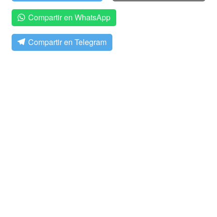
Compartir en WhatsApp
Compartir en Telegram