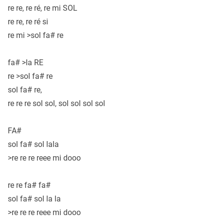
re re, re ré, re mi SOL
re re, re ré si
re mi >sol fa# re
fa# >la RE
re >sol fa# re
sol fa# re,
re re re sol sol, sol sol sol sol
FA#
sol fa# sol lala
>re re re reee mi dooo
re re fa# fa#
sol fa# sol la la
>re re re reee mi dooo