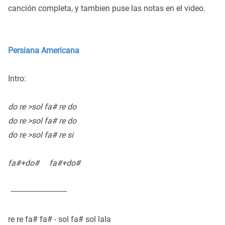
canción completa, y tambien puse las notas en el video.
Persiana Americana
Intro:
do re >sol fa# re do
do re >sol fa# re do
do re >sol fa# re si
fa#+do# fa#+do#
----------------------------
re re fa# fa# - sol fa# sol lala