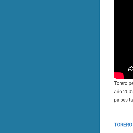
Torero p
año 2002 
paises t
TORERO