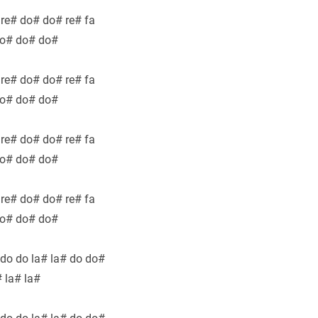
 re# do# do# re# fa
do# do# do#
 re# do# do# re# fa
do# do# do#
 re# do# do# re# fa
do# do# do#
 re# do# do# re# fa
do# do# do#
do do la# la# do do#
# la# la#