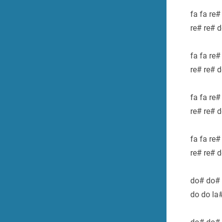
fa fa re#
re# re# 
fa fa re#
re# re# 
fa fa re#
re# re# 
fa fa re#
re# re# 
do# do# 
do do la