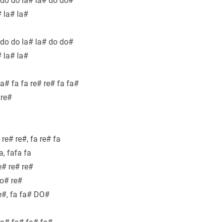
do do la# la# do do#
# la# la#
do do la# la# do do#
# la# la#
a# fa fa re# re# fa fa#
 re#
a re# re#, fa re# fa
a, fafa fa
e# re# re#
do# re#
re#, fa fa# DO#