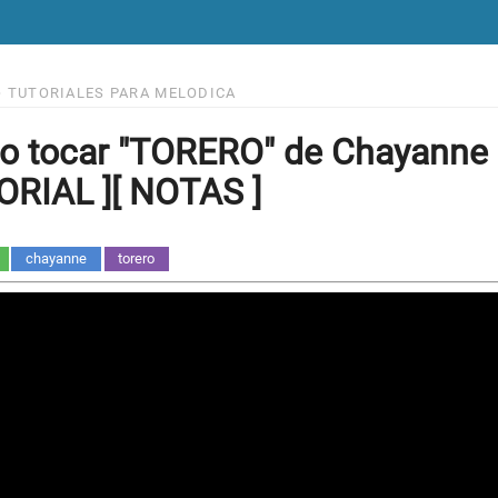
>
TUTORIALES PARA MELODICA
 tocar "TORERO" de Chayanne 
RIAL ][ NOTAS ]
chayanne
torero