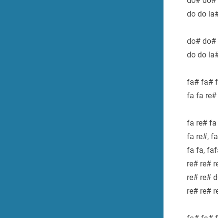
do# do# 
do do la
do# do# 
do do la
fa# fa# f
fa fa re#
fa re# fa
fa re#, f
fa fa, faf
re# re# r
re# re# 
re# re# 