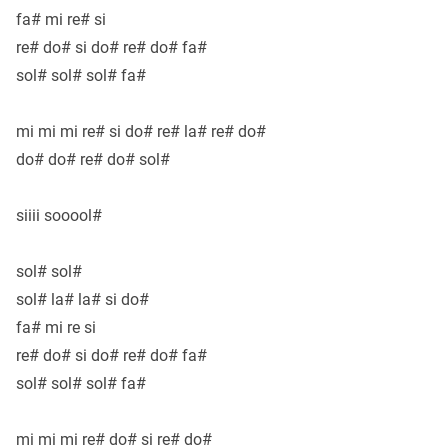
fa# mi re# si
re# do# si do# re# do# fa#
sol# sol# sol# fa#
mi mi mi re# si do# re# la# re# do#
do# do# re# do# sol#
siiii sooool#
sol# sol#
sol# la# la# si do#
fa# mi re si
re# do# si do# re# do# fa#
sol# sol# sol# fa#
mi mi mi re# do# si re# do#