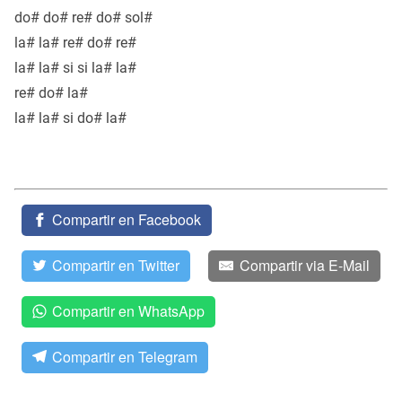
do# do# re# do# sol#
la# la# re# do# re#
la# la# si si la# la#
re# do# la#
la# la# si do# la#
Compartir en Facebook
Compartir en Twitter
Compartir via E-Mail
Compartir en WhatsApp
Compartir en Telegram