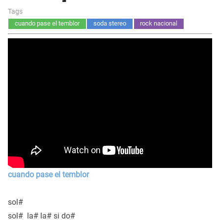
Tags
cuando pase el temblor
soda stereo
rock nacional
cuando pase el temblor
sol#
sol# la# la# si do#