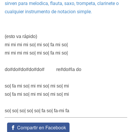
sirven para melodica, flauta, saxo, trompeta, clarinete o
cualquier instrumento de notacion simple.
(esto va rápido)
mi mi mi mi so| mi so| fa mi so|
mi mi mi mi so| mi so| fa mi so|
do#do#do#do#do# re#do#la do
so| fa mi so| mi mi so| mi so| mi
so| fa mi so| mi mi so| mi so| mi
so| so| so| so| so| fa so| fa-mi fa
Compartir en Facebook