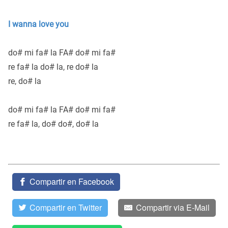
I wanna love you
do# mi fa# la FA# do# mi fa#
re fa# la do# la, re do# la
re, do# la
do# mi fa# la FA# do# mi fa#
re fa# la, do# do#, do# la
Compartir en Facebook
Compartir en Twitter
Compartir via E-Mail