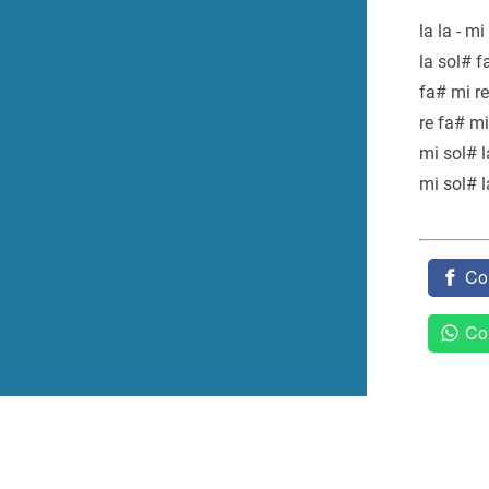
la la - mi
la sol# f
fa# mi re
re fa# mi
mi sol# la
mi sol# la
Co
Co