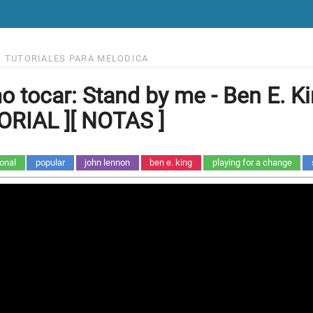
>
TUTORIALES PARA MELODICA
 tocar: Stand by me - Ben E. K
RIAL ][ NOTAS ]
ional
popular
john lennon
ben e. king
playing for a change