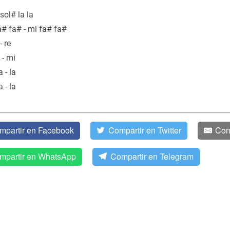
 sol# la la
a# fa# - mi fa# fa#
- re
 - mi
 - la
 - la
mpartir en Facebook
Compartir en Twitter
Com
mpartir en WhatsApp
Compartir en Telegram