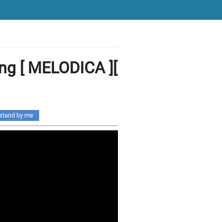
ing [ MELODICA ][
stand by me