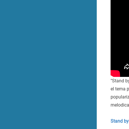
"Stand b
el tema 
populariz
melodica,
Stand b