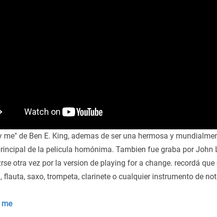
y me" de Ben E. King, ademas de ser una hermosa y mundialmen
principal de la pelicula homónima. Tambien fue graba por John 
rse otra vez por la version de playing for a change. recordá que
 flauta, saxo, trompeta, clarinete o cualquier instrumento de no
y me