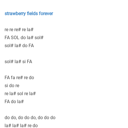
strawberry fields forever
re re re# re la#
FA SOL do la# sol#
sol# la# do FA
sol# la# si FA
FA fa re# re do
si do re
re la# sol re la#
FA do la#
do do, do do do, do do do
la# la# la# re do