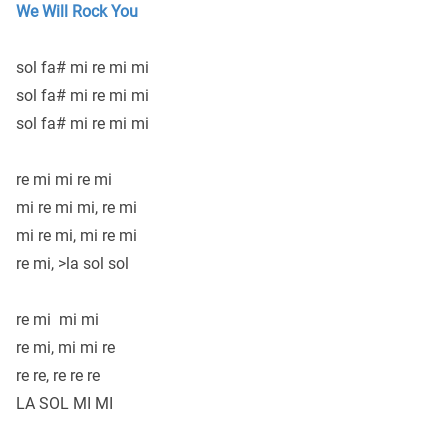
We Will Rock You
sol fa# mi re mi mi
sol fa# mi re mi mi
sol fa# mi re mi mi
re mi mi re mi
mi re mi mi, re mi
mi re mi, mi re mi
re mi, >la sol sol
re mi mi mi
re mi, mi mi re
re re, re re re
LA SOL MI MI