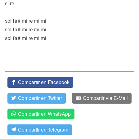
si re...
sol fa# mi re mi mi
sol fa# mi re mi mi
sol fa# mi re mi mi
Compartir en Facebook
Compartir en Twitter
Compartir via E-Mail
Compartir en WhatsApp
Compartir en Telegram