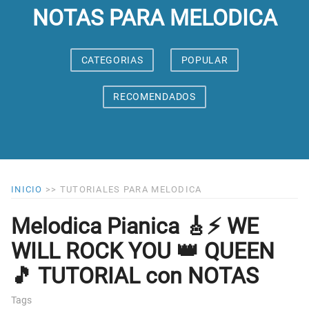
NOTAS PARA MELODICA
CATEGORIAS
POPULAR
RECOMENDADOS
INICIO
>>
TUTORIALES PARA MELODICA
Melodica Pianica 🎸⚡ WE
WILL ROCK YOU 👑 QUEEN
🎵 TUTORIAL con NOTAS
Tags