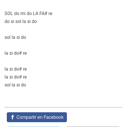
SOL do mi do LA FA# re
do si sol la si do
sol la si do
la si do# re
la si do# re
la si do# re
sol la si do
Compartir en Facebook