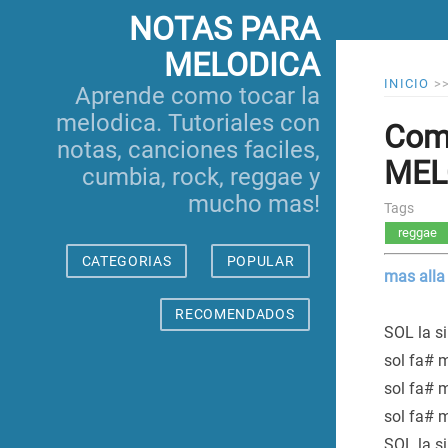
NOTAS PARA
MELODICA
INICIO
>
Aprende como tocar la
melodica. Tutoriales con
Como
notas, canciones faciles,
MELO
cumbia, rock, reggae y
mucho mas!
Tags
reggae
CATEGORIAS
POPULAR
mas alla 
RECOMENDADOS
SOL la si
sol fa# mi
sol fa# mi
sol fa# mi
SOL la si