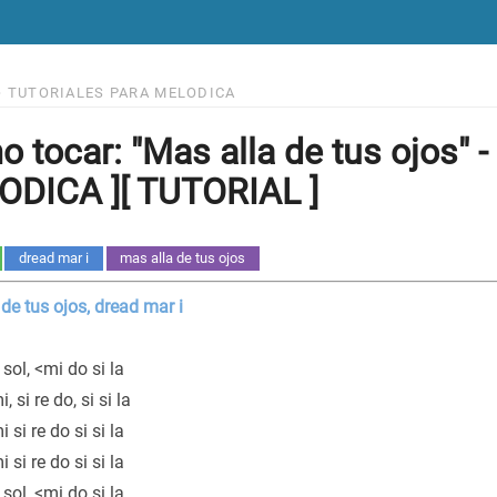
>
TUTORIALES PARA MELODICA
 tocar: "Mas alla de tus ojos" - 
DICA ][ TUTORIAL ]
dread mar i
mas alla de tus ojos
de tus ojos, dread mar i
 sol, <mi do si la
, si re do, si si la
 si re do si si la
 si re do si si la
 sol, <mi do si la