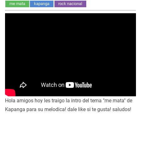
me mata
kapanga
rock nacional
Hola amigos hoy les traigo la intro del tema "me mata" de
Kapanga para su melodica! dale like si te gusta! saludos!