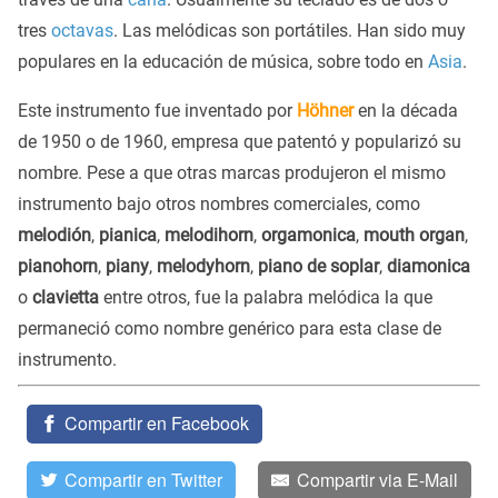
tres
octavas
. Las melódicas son portátiles. Han sido muy
populares en la educación de música, sobre todo en
Asia
.
Este instrumento fue inventado por
Höhner
en la década
de 1950 o de 1960, empresa que patentó y popularizó su
nombre. Pese a que otras marcas produjeron el mismo
instrumento bajo otros nombres comerciales, como
melodión
,
pianica
,
melodihorn
,
orgamonica
,
mouth organ
,
pianohorn
,
piany
,
melodyhorn
,
piano de soplar
,
diamonica
o
clavietta
entre otros, fue la palabra melódica la que
permaneció como nombre genérico para esta clase de
instrumento.
Compartir en Facebook
Compartir en Twitter
Compartir via E-Mail