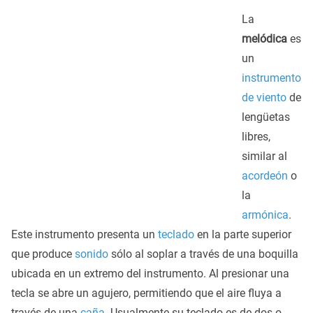
La
melódica
es
un
instrumento
de viento
de
lengüetas
libres,
similar al
acordeón
o
la
armónica
.
Este instrumento presenta un
teclado
en la parte superior
que produce
sonido
sólo al soplar a través de una boquilla
ubicada en un extremo del instrumento. Al presionar una
tecla se abre un agujero, permitiendo que el aire fluya a
través de una
caña
. Usualmente su teclado es de dos o