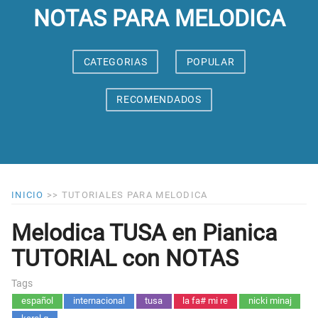
NOTAS PARA MELODICA
CATEGORIAS
POPULAR
RECOMENDADOS
INICIO
>>
TUTORIALES PARA MELODICA
Melodica TUSA en Pianica
TUTORIAL con NOTAS
Tags
español
internacional
tusa
la fa# mi re
nicki minaj