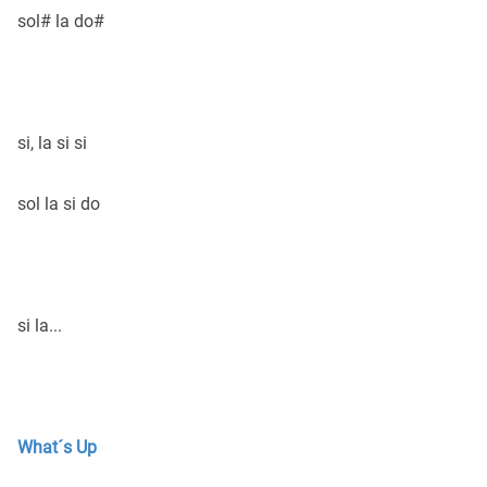
sol# la do#
si, la si si
sol la si do
si la...
What´s Up