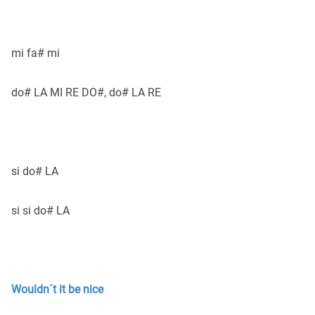
mi fa# mi
do# LA MI RE DO#, do# LA RE
si do# LA
si si do# LA
Wouldn´t it be nice