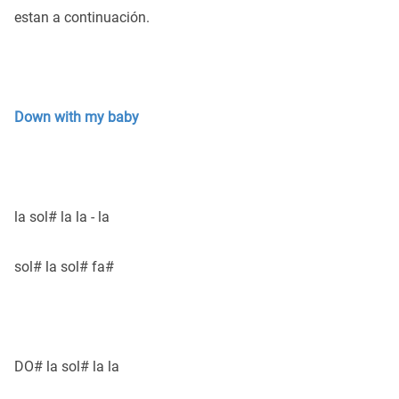
estan a continuación.
Down with my baby
la sol# la la - la
sol# la sol# fa#
DO# la sol# la la