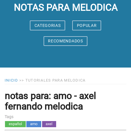
NOTAS PARA MELODICA
CATEGORIAS
POPULAR
RECOMENDADOS
INICIO
>>
TUTORIALES PARA MELODICA
notas para: amo - axel
fernando melodica
Tags
español
amo
axel