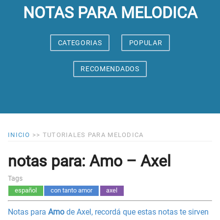
NOTAS PARA MELODICA
CATEGORIAS
POPULAR
RECOMENDADOS
INICIO
>>
TUTORIALES PARA MELODICA
notas para: Amo – Axel
Tags
español
con tanto amor
axel
Notas para
Amo
de Axel, recordá que estas notas te sirven