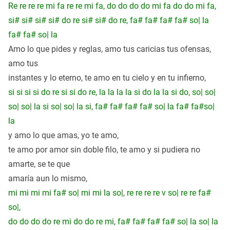
Re re re re mi fa re re mi fa, do do do do mi fa do do mi fa,
si# si# si# si# do re si# si# do re, fa# fa# fa# fa# so| la
fa# fa# so| la
Amo lo que pides y reglas, amo tus
caricias
tus ofensas,
amo tus
instantes y lo eterno, te amo en tu cielo y en tu infierno,
si si si si do re si si do re, la la la la si do la la si do, so| so|
so| so| la si so| so| la si, fa# fa# fa# fa# so| la fa# fa#so|
la
y amo lo que amas, yo te amo,
te amo por amor sin doble filo, te amo y si pudiera no
amarte, se te que
amaría aun lo mismo,
mi mi mi mi fa# so| mi mi la so|, re re re re v so| re re fa#
so|,
do do do do re mi do do re mi, fa# fa# fa# fa# so| la so| la