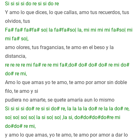
Si si si si do re si si do re
Y amo lo
que dices
, lo que callas, amo tus recuerdos, tus
olvidos, tus
Fa# fa# fa#fa# so| la fa#fa#so| la, mi mi mi mi fa#so| mi
mi fa# so|,
amo olores, tus
fragancias
, te amo en el beso y la
distancia
,
re re re re mi fa# re re mi fa#,do# do# do# do# re mi do#
do# re mi,
Amo lo que amas yo te amo, te amo por amor sin doble
filo, te amo y si
pudiera no amarte, se quete amaría aun lo mismo
Si si si si do# re si si do# re, la la la la do# re la la do# re,
so| so| so| so| la si so| so| ,la si, do#do#do#do#re mi
do#do# re mi,
y amo lo que amas, yo te amo, te amo por amor a dar lo