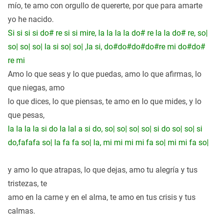
mío, te amo con orgullo de quererte, por que para amarte
yo he nacido.
Si si si si do# re si si mire, la la la la do# re la la do# re, so|
so| so| so| la si so| so| ,la si, do#do#do#do#re mi do#do#
re mi
Amo lo que seas y lo que puedas, amo lo que afirmas, lo
que niegas, amo
lo que dices, lo que piensas, te amo en lo que mides, y lo
que pesas,
la la la la si do la lal a si do, so| so| so| so| si do so| so| si
do,fafafa so| la fa fa so| la, mi mi mi mi fa so| mi mi fa so|
y amo lo que atrapas, lo que dejas, amo tu alegría y tus
tristezas, te
amo en la carne y en
el alma
, te amo en tus crisis y tus
calmas.