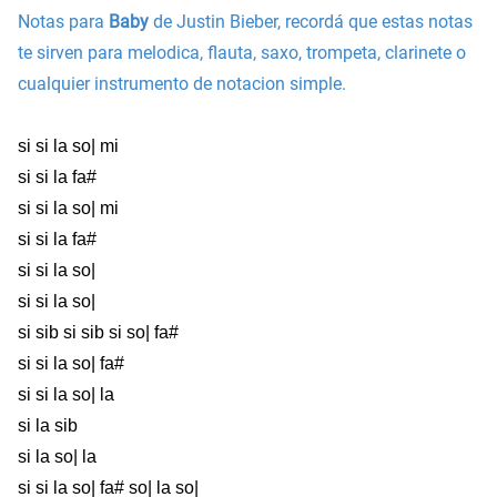
Notas para
Baby
de Justin Bieber, recordá que estas notas
te sirven para melodica, flauta, saxo, trompeta, clarinete o
cualquier instrumento de notacion simple.
si si la so| mi
si si la fa#
si si la so| mi
si si la fa#
si si la so|
si si la so|
si sib si sib si so| fa#
si si la so| fa#
si si la so| la
si la sib
si la so| la
si si la so| fa# so| la so|