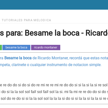
>
TUTORIALES PARA MELODICA
s para: Besame la boca - Ricar
besame la boca
ricardo montaner
ara
Besame la boca
de Ricardo Montaner, recordá que estas notas
ompeta, clarinete o cualquier instrumento de notacion simple.
e re do do si do si do re mi re re mi re do do si si la si la si re sol
i do si la la sol sol fa# sol fa# sol la si. mi fa mi re re do do si do 
e sol do re do si si la la sol sol la la la si do si si la la si la la si r