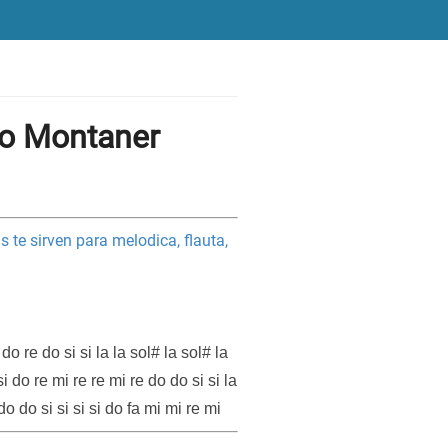
do Montaner
 te sirven para melodica, flauta,
 do re do si si la la sol# la sol# la
si do re mi re re mi re do do si si la
e do do si si si si do fa mi mi re mi