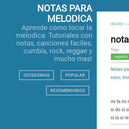
NOTAS PARA
MELODICA
INICIO
>
Aprende como tocar la
melodica. Tutoriales con
nota
notas, canciones faciles,
cumbia, rock, reggae y
Tags
español
mucho mas!
Notas p
CATEGORIAS
POPULAR
saxo, tr
RECOMENDADOS
mi fa mi r
si do si s
si la si r