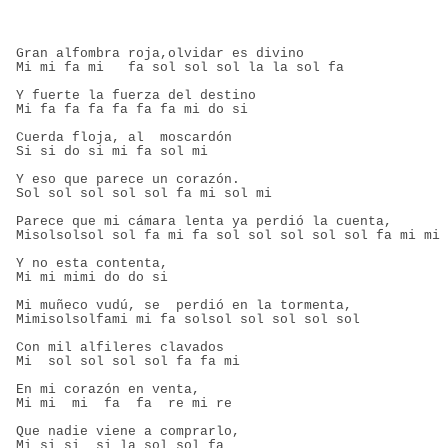
Gran alfombra roja,olvidar es divino
Mi mi fa mi   fa sol sol sol la la sol fa
Y fuerte la fuerza del destino
Mi fa fa fa fa fa fa mi do si
Cuerda floja, al  moscardón
Si si do si mi fa sol mi
Y eso que parece un corazón.
Sol sol sol sol sol fa mi sol mi
Parece que mi cámara lenta ya perdió la cuenta,
Misolsolsol sol fa mi fa sol sol sol sol sol fa mi mi
Y no esta contenta,
Mi mi mimi do do si
Mi muñeco vudú, se  perdió en la tormenta,
Mimisolsolfami mi fa solsol sol sol sol sol
Con mil alfileres clavados
Mi  sol sol sol sol fa fa mi
En mi corazón en venta,
Mi mi  mi  fa  fa  re mi re
Que nadie viene a comprarlo,
Mi si si  si la sol sol fa