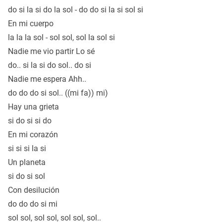
do si la si do la sol - do do si la si sol si
En mi cuerpo
la la la sol - sol sol, sol la sol si
Nadie me vio partir Lo sé
do.. si la si do sol.. do si
Nadie me espera Ahh..
do do do si sol.. ((mi fa)) mi)
Hay una grieta
si do si si do
En mi corazón
si si si la si
Un planeta
si do si sol
Con desilución
do do do si mi
sol sol, sol sol, sol sol, sol..