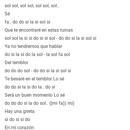
sol sol, sol sol, sol sol, sol..
Sé
fa.. do do si la si sol si
Que te encontraré en estas ruinas
sol sol la si si do si si sol - do do si la si sol si
Ya no tendremos que hablar
do si la si do la sol - la sol fa sol
Del temblor
do do do sol - do do si la si sol si
Te besaré en el temblor Lo sé
do do si la si do la.. do si
Será un buen momento Lo sé
do do do si la do sol.. ((mi fa)) mi)
Hay una grieta
si do si si do
En mi corazón