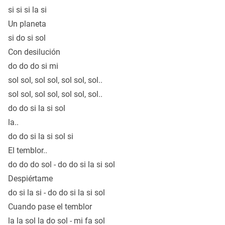
si si si la si
Un planeta
si do si sol
Con desilución
do do do si mi
sol sol, sol sol, sol sol, sol..
sol sol, sol sol, sol sol, sol..
do do si la si sol
la..
do do si la si sol si
El temblor..
do do do sol - do do si la si sol
Despiértame
do si la si - do do si la si sol
Cuando pase el temblor
la la sol la do sol - mi fa sol