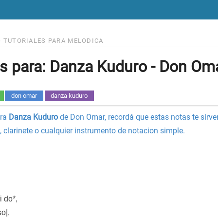
>
TUTORIALES PARA MELODICA
s para: Danza Kuduro - Don Om
don omar
danza kuduro
ara
Danza Kuduro
de Don Omar, recordá que estas notas te sirven
, clarinete o cualquier instrumento de notacion simple.
i do*,
so|,