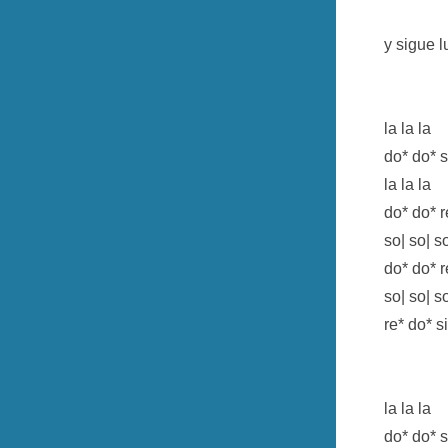
y sigue l
la la la
do* do* s
la la la
do* do* r
so| so| s
do* do* r
so| so| s
re* do* s
la la la
do* do* s