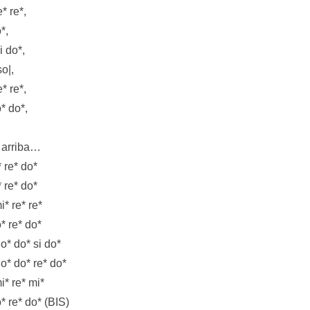
* re*,
o*,
i do*,
so|,
* re*,
o* do*,
 arriba…
* re* do*
* re* do*
i* re* re*
o* re* do*
o* do* si do*
o* do* re* do*
i* re* mi*
o* re* do* (BIS)