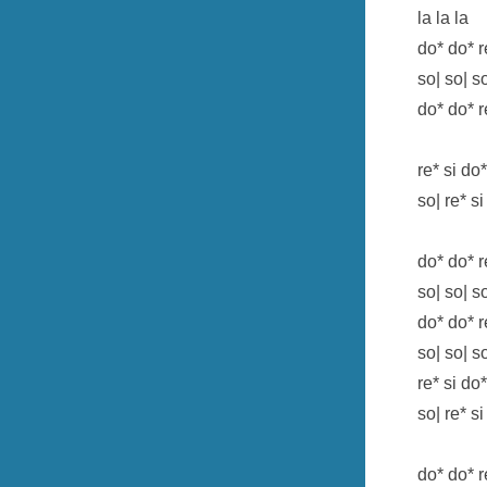
la la la
do* do* r
so| so| s
do* do* r
re* si do*
so| re* si
do* do* r
so| so| s
do* do* r
so| so| s
re* si do*
so| re* si
do* do* r