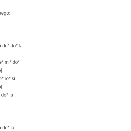
uego:
i do* do* la
e* mi* do*
o|
e* re* si
o|
i do* la
i do* la