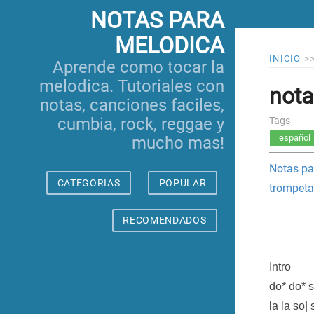
NOTAS PARA
MELODICA
INICIO
>
Aprende como tocar la
melodica. Tutoriales con
nota
notas, canciones faciles,
cumbia, rock, reggae y
Tags
español
mucho mas!
Notas p
CATEGORIAS
POPULAR
trompeta
RECOMENDADOS
Intro
do* do* s
la la so| 