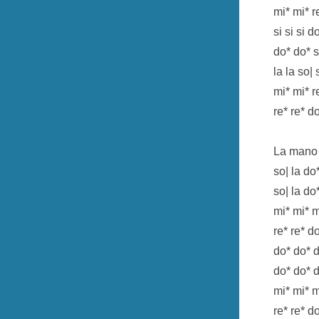
mi* mi* re
si si si d
do* do* s
la la so| 
mi* mi* re
re* re* d
La mano
so| la do
so| la do
mi* mi* m
re* re* d
do* do* d
do* do* d
mi* mi* m
re* re* d