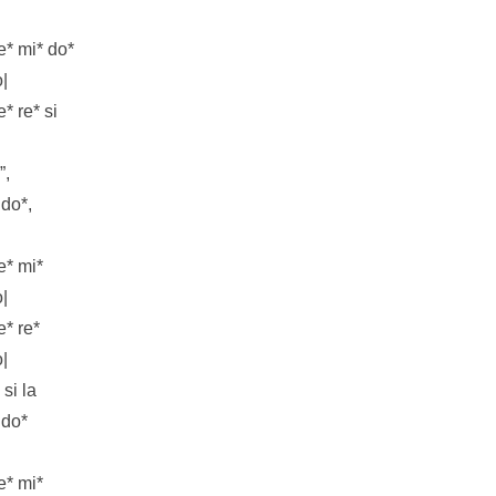
e* mi* do*
o|
e* re* si
”,
 do*,
e* mi*
o|
e* re*
o|
 si la
 do*
e* mi*