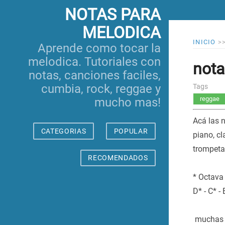
NOTAS PARA
MELODICA
INICIO
>
Aprende como tocar la
melodica. Tutoriales con
nota
notas, canciones faciles,
cumbia, rock, reggae y
Tags
reggae
mucho mas!
Acá las 
CATEGORIAS
POPULAR
piano, cl
trompetas 
RECOMENDADOS
* Octava A
D* - C* - 
muchas 