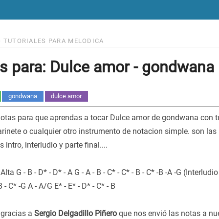
>
TUTORIALES PARA MELODICA
s para: Dulce amor - gondwana
gondwana
dulce amor
notas para que aprendas a tocar Dulce amor de gondwana con tu 
arinete o cualquier otro instrumento de notacion simple. son las 
intro, interludio y parte final....
lta G - B - D* - D* - A G - A - B - C* - C* - B - C* -B -A -G (Interludi
B - C* -G A - A/G E* - E* - D* - C* - B
gracias a
Sergio Delgadillo Piñero
que nos envió las notas a nu