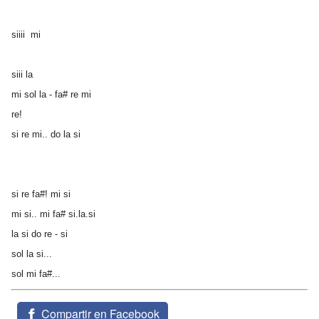
siiii mi
siii la
mi sol la - fa# re mi
re!
si re mi.. do la si
si re fa#! mi si
mi si.. mi fa# si.la.si
la si do re - si
sol la si...
sol mi fa#...
Compartir en Facebook