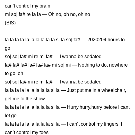
can’t control my brain
mi so| fa# re la la — Oh no, oh no, oh no
(BIS)
la la la la la la la la la la si la so| fa# — 2020204 hours to
go
so| so| fa# mi re mi fa# — I wanna be sedated
fa# fa# fa# fa# fa# fa# mi so| mi — Nothing to do, nowhere
to go, oh
so| so| fa# mi re mi fa# — I wanna be sedated
la la la la la la la la la si la — Just put me in a wheelchair,
get me to the show
la la la la la la la la la si la — Hurry,hurry,hurry before I cant
let go
la la la la la la la la la si la — I can’t control my fingers, I
can’t control my toes