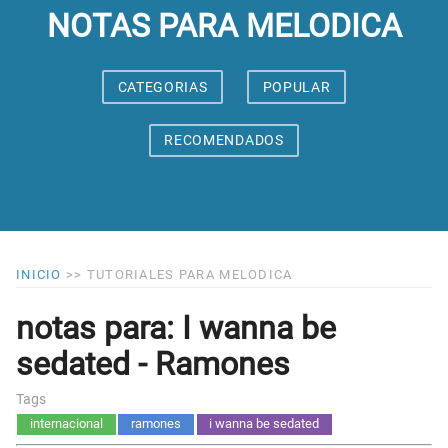
NOTAS PARA MELODICA
CATEGORIAS
POPULAR
RECOMENDADOS
INICIO
>>
TUTORIALES PARA MELODICA
notas para: I wanna be
sedated - Ramones
Tags
internacional
ramones
i wanna be sedated