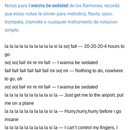
Notas para
I wanna be sedated
de los Ramones, recordá
que estas notas te sirven para melodica, flauta, saxo,
trompeta, clarinete o cualquier instrumento de notacion
simple.
la la la la la la la la la la si la so| fa# — 20-20-20-4 hours to
go
so| so| fa# mi re mi fa# — I wanna be sedated
fa# fa# fa# fa# fa# fa# mi so| mi — Nothing to do, nowhere
to go, oh
so| so| fa# mi re mi fa# — I wanna be sedated
la la la la la la la la la si la — Just get me to the airport, put
me on a plane
la la la la la la la la la si la — Hurry,hurry,hurry before i go
insane
la la la la la la la la la si la — I can’t control my fingers, I