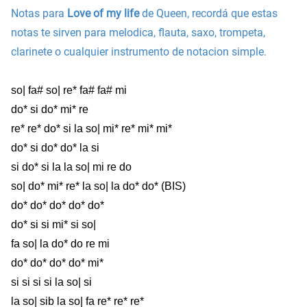
Notas para
Love of my life
de Queen, recordá que estas
notas te sirven para melodica, flauta, saxo, trompeta,
clarinete o cualquier instrumento de notacion simple.
so| fa# so| re* fa# fa# mi
do* si do* mi* re
re* re* do* si la so| mi* re* mi* mi*
do* si do* do* la si
si do* si la la so| mi re do
so| do* mi* re* la so| la do* do* (BIS)
do* do* do* do* do*
do* si si mi* si so|
fa so| la do* do re mi
do* do* do* do* mi*
si si si si la so| si
la so| sib la so| fa re* re* re*