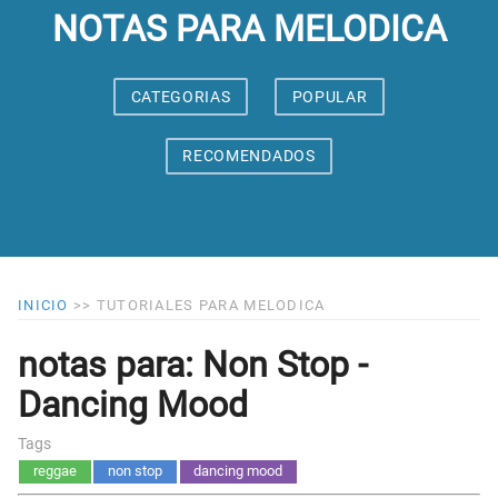
NOTAS PARA MELODICA
CATEGORIAS
POPULAR
RECOMENDADOS
INICIO
>>
TUTORIALES PARA MELODICA
notas para: Non Stop -
Dancing Mood
Tags
reggae
non stop
dancing mood