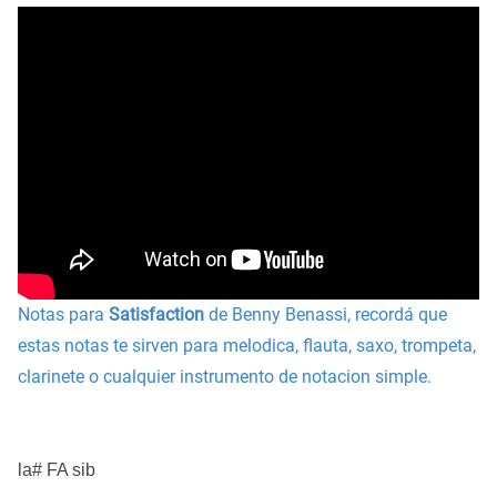
Notas para
Satisfaction
de Benny Benassi, recordá que
estas notas te sirven para melodica, flauta, saxo, trompeta,
clarinete o cualquier instrumento de notacion simple.
la# FA sib