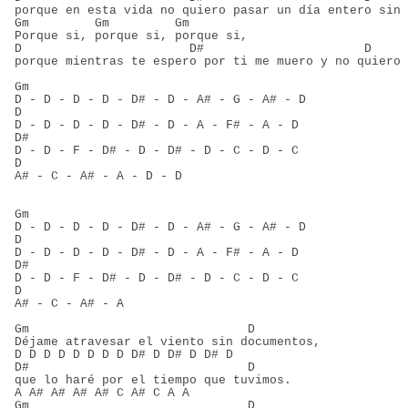
porque en esta vida no quiero pasar un día entero sin 
Gm         Gm         Gm
Porque si, porque si, porque si,
D                       D#                      D
porque mientras te espero por ti me muero y no quiero 
Gm
D - D - D - D - D# - D - A# - G - A# - D
D
D - D - D - D - D# - D - A - F# - A - D
D#
D - D - F - D# - D - D# - D - C - D - C
D
A# - C - A# - A - D - D
Gm
D - D - D - D - D# - D - A# - G - A# - D
D
D - D - D - D - D# - D - A - F# - A - D
D#
D - D - F - D# - D - D# - D - C - D - C
D
A# - C - A# - A
Gm                              D
Déjame atravesar el viento sin documentos,
D D D D D D D D D# D D# D D# D
D#                              D
que lo haré por el tiempo que tuvimos.
A A# A# A# A# C A# C A A
Gm                              D