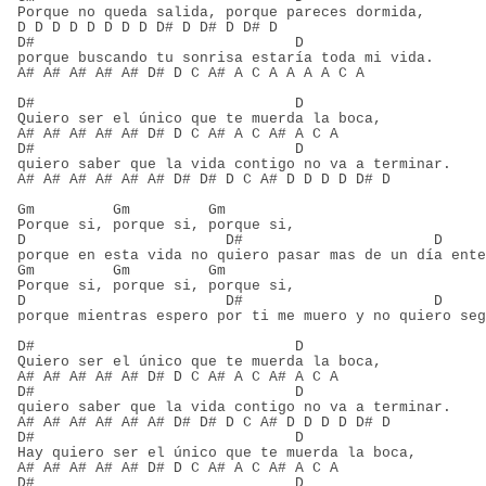
Porque no queda salida, porque pareces dormida,
D D D D D D D D D# D D# D D# D
D#                              D
porque buscando tu sonrisa estaría toda mi vida.
A# A# A# A# A# D# D C A# A C A A A A C A
D#                              D
Quiero ser el único que te muerda la boca,
A# A# A# A# A# D# D C A# A C A# A C A
D#                              D
quiero saber que la vida contigo no va a terminar.
A# A# A# A# A# A# D# D# D C A# D D D D D# D
Gm         Gm         Gm
Porque si, porque si, porque si,
D                       D#                      D
porque en esta vida no quiero pasar mas de un día ente
Gm         Gm         Gm
Porque si, porque si, porque si,
D                       D#                      D
porque mientras espero por ti me muero y no quiero seg
D#                              D
Quiero ser el único que te muerda la boca,
A# A# A# A# A# D# D C A# A C A# A C A
D#                              D
quiero saber que la vida contigo no va a terminar.
A# A# A# A# A# A# D# D# D C A# D D D D D# D
D#                              D
Hay quiero ser el único que te muerda la boca,
A# A# A# A# A# D# D C A# A C A# A C A
D#                              D