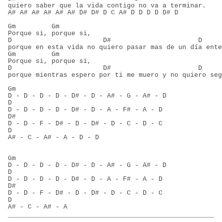
quiero saber que la vida contigo no va a terminar.
A# A# A# A# A# A# D# D# D C A# D D D D D# D
Gm         Gm
Porque si, porque si,
D                       D#                      D
porque en esta vida no quiero pasar mas de un día ente
Gm         Gm
Porque si, porque si,
D                       D#                      D
porque mientras espero por ti me muero y no quiero seg
Gm
D - D - D - D - D# - D - A# - G - A# - D
D
D - D - D - D - D# - D - A - F# - A - D
D#
D - D - F - D# - D - D# - D - C - D - C
D
A# - C - A# - A - D - D
Gm
D - D - D - D - D# - D - A# - G - A# - D
D
D - D - D - D - D# - D - A - F# - A - D
D#
D - D - F - D# - D - D# - D - C - D - C
D
A# - C - A# - A