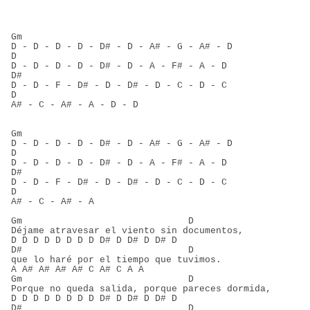
Gm
D - D - D - D - D# - D - A# - G - A# - D
D
D - D - D - D - D# - D - A - F# - A - D
D#
D - D - F - D# - D - D# - D - C - D - C
D
A# - C - A# - A - D - D
Gm
D - D - D - D - D# - D - A# - G - A# - D
D
D - D - D - D - D# - D - A - F# - A - D
D#
D - D - F - D# - D - D# - D - C - D - C
D
A# - C - A# - A
Gm                              D
Déjame atravesar el viento sin documentos,
D D D D D D D D D# D D# D D# D
D#                              D
que lo haré por el tiempo que tuvimos.
A A# A# A# A# C A# C A A
Gm                              D
Porque no queda salida, porque pareces dormida,
D D D D D D D D D# D D# D D# D
D#                              D