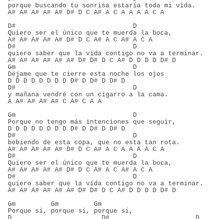
porque buscando tu sonrisa estaría toda mi vida.
A# A# A# A# A# D# D C A# A C A A A A C A
D#                              D
Quiero ser el único que te muerda la boca,
A# A# A# A# A# D# D C A# A C A# A C A
D#                              D
quiero saber que la vida contigo no va a terminar.
A# A# A# A# A# A# D# D# D C A# D D D D D# D
Gm                              D
Déjame que te cierre esta noche los ojos
D D D D D D D D D# D D# D D# D
D#                              D
y mañana vendré con un cigarro a la cama.
A A# A# A# A# C A# C A A
Gm                              D
Porque no tengo más intenciones que seguir,
D D D D D D D D D# D D# D D# D
D#                              D
bebiendo de esta copa, que no esta tan rota.
A# A# A# A# A# D# D C A# A C A A A A C A
D#                              D
Quiero ser el único que te muerda la boca,
A# A# A# A# A# D# D C A# A C A# A C A
D#                              D
quiero saber que la vida contigo no va a terminar.
A# A# A# A# A# A# D# D# D C A# D D D D D# D
Gm         Gm         Gm
Porque si, porque si, porque si,
D                       D#                      D