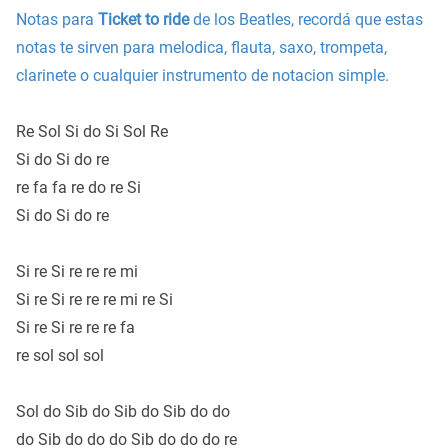
Notas para
Ticket to ride
de los Beatles, recordá que estas
notas te sirven para melodica, flauta, saxo, trompeta,
clarinete o cualquier instrumento de notacion simple.
Re Sol Si do Si Sol Re
Si do Si do re
re fa fa re do re Si
Si do Si do re
Si re Si re re re mi
Si re Si re re re mi re Si
Si re Si re re re fa
re sol sol sol
Sol do Sib do Sib do Sib do do
do Sib do do do Sib do do do re