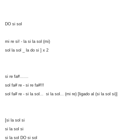
DO si sol
mi re si! - la si la sol (mi)
sol la sol _ la do si ] x 2
si re fa#.......
sol fa# re - si re fa#!!!
sol fa# re - si la sol... si la sol... (mi re) [ligado al (si la sol si)]
[si la sol si
si la sol si
si la sol DO si sol