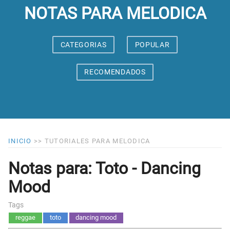
NOTAS PARA MELODICA
CATEGORIAS
POPULAR
RECOMENDADOS
INICIO
>>
TUTORIALES PARA MELODICA
Notas para: Toto - Dancing
Mood
Tags
reggae
toto
dancing mood