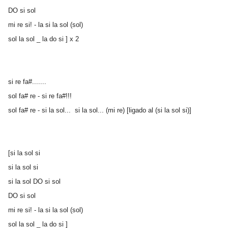
DO si sol
mi re si! - la si la sol (sol)
sol la sol _ la do si ] x 2
si re fa#.......
sol fa# re - si re fa#!!!
sol fa# re - si la sol... si la sol... (mi re) [ligado al (si la sol si)]
[si la sol si
si la sol si
si la sol DO si sol
DO si sol
mi re si! - la si la sol (sol)
sol la sol _ la do si ]