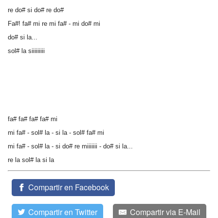
re do# si do# re do#
Fa#! fa# mi re mi fa# - mi do# mi
do# si la...
sol# la siiiiiiiii
fa# fa# fa# fa# mi
mi fa# - sol# la - si la - sol# fa# mi
mi fa# - sol# la - si do# re miiiiiii - do# si la...
re la sol# la si la
Compartir en Facebook
Compartir en Twitter
Compartir via E-Mail