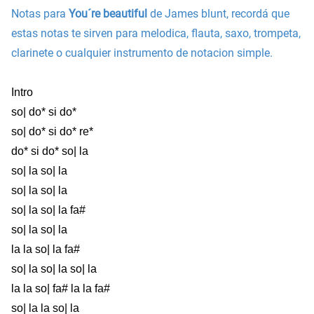
Notas para
You´re beautiful
de James blunt, recordá que
estas notas te sirven para melodica, flauta, saxo, trompeta,
clarinete o cualquier instrumento de notacion simple.
Intro
so| do* si do*
so| do* si do* re*
do* si do* so| la
so| la so| la
so| la so| la
so| la so| la fa#
so| la so| la
la la so| la fa#
so| la so| la so| la
la la so| fa# la la fa#
so| la la so| la