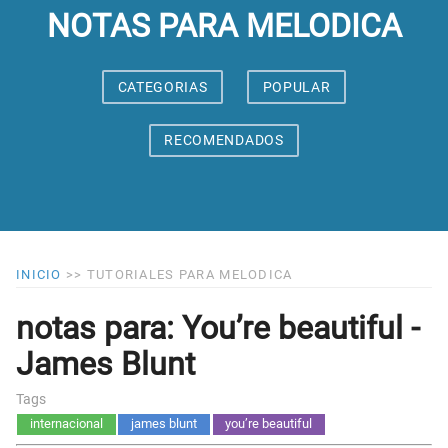
NOTAS PARA MELODICA
CATEGORIAS
POPULAR
RECOMENDADOS
INICIO
>>
TUTORIALES PARA MELODICA
notas para: You’re beautiful -
James Blunt
Tags
internacional
james blunt
you’re beautiful