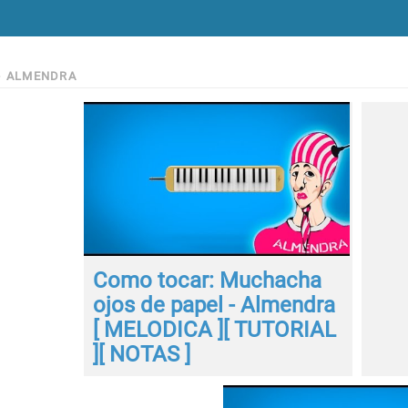
>
ALMENDRA
Como tocar: Muchacha
ojos de papel - Almendra
[ MELODICA ][ TUTORIAL
][ NOTAS ]