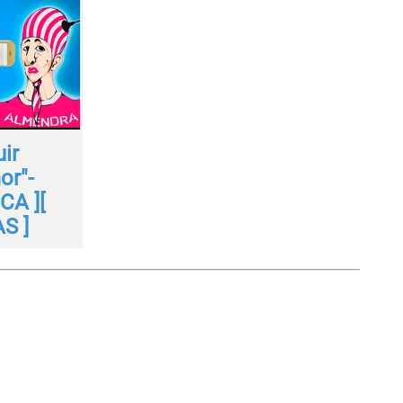
ir
or"-
CA ][
S ]