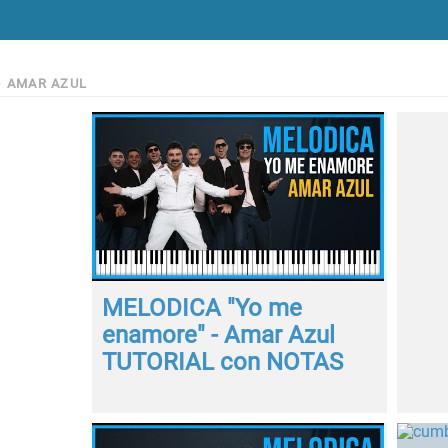
>
AMAR AZUL
MELODICA "Yo me
enamore" - Amar Azul
TUTORIAL con NOTAS