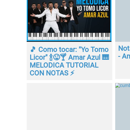
Not
🎵 Como tocar: "Yo Tomo
- A
Licor" 🍾😜🍸 Amar Azul 🎹
MELODICA TUTORIAL
CON NOTAS ⚡