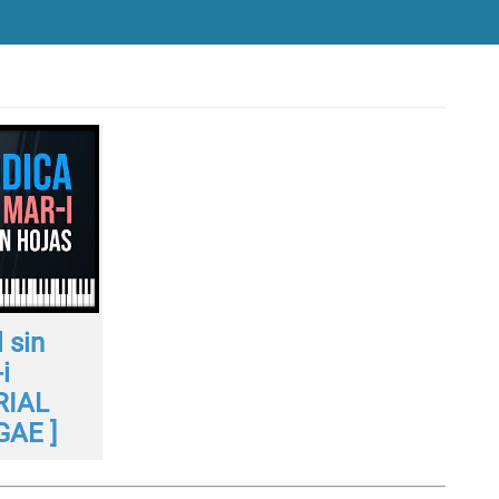
 sin
i
RIAL
GAE ]