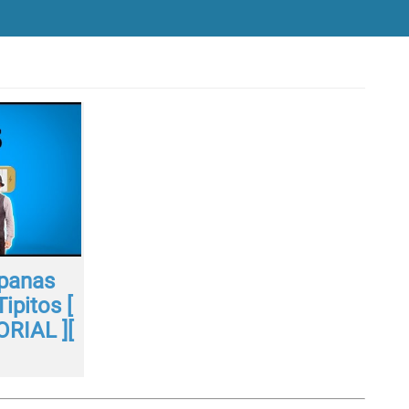
panas
ipitos [
RIAL ][