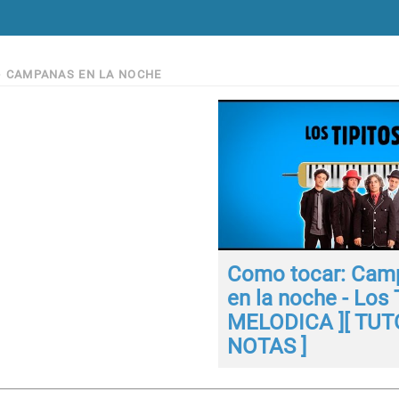
>
CAMPANAS EN LA NOCHE
Como tocar: Cam
en la noche - Los T
MELODICA ][ TUTO
NOTAS ]