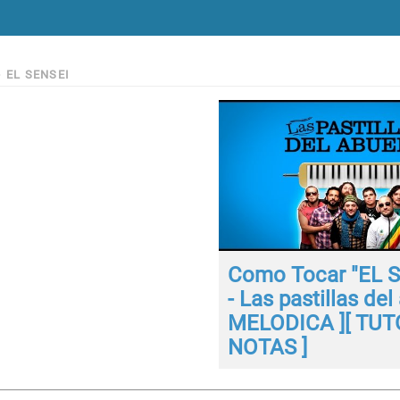
>
EL SENSEI
Como Tocar "EL 
- Las pastillas del
MELODICA ][ TUTO
NOTAS ]