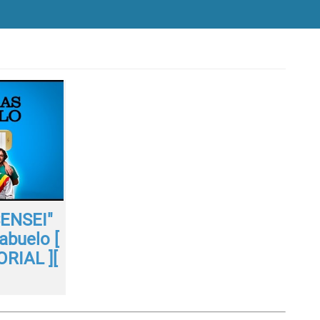
SENSEI"
 abuelo [
RIAL ][