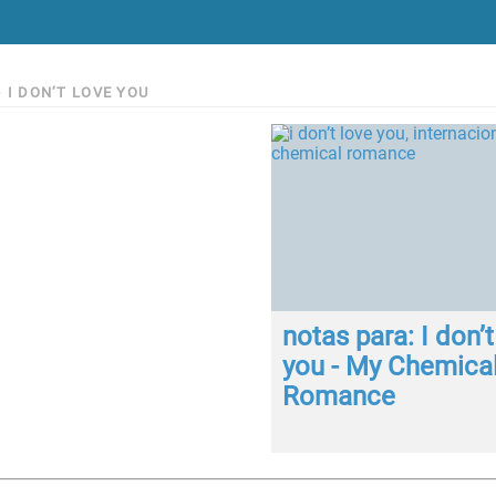
>
I DON’T LOVE YOU
notas para: I don’t
you - My Chemica
Romance