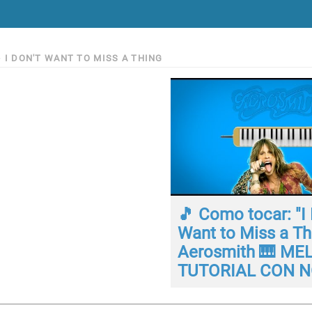
>
I DON'T WANT TO MISS A THING
🎵 Como tocar: "I 
Want to Miss a Th
Aerosmith 🎹 ME
TUTORIAL CON N