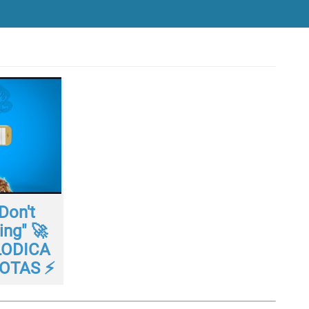
Don't
ing" 🚀
LODICA
OTAS ⚡