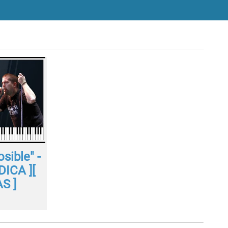
sible" -
DICA ][
S ]